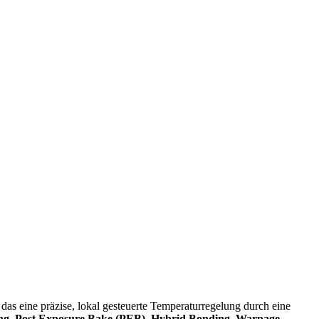
 das eine präzise, lokal gesteuerte Temperaturregelung durch eine
ing, Post Exposure Bake (PEB), Hybrid Bonding, Warpage