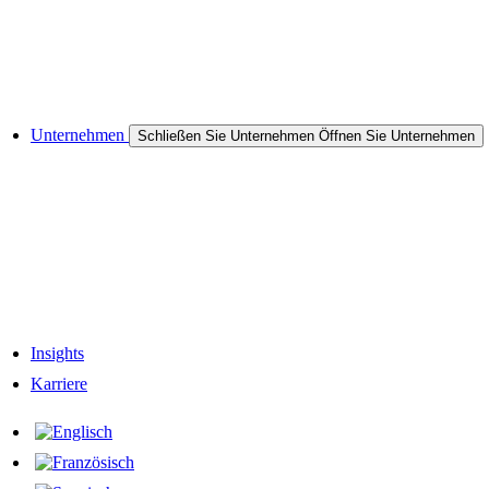
Halbleiter
Cases & Anwendungen
Referenzen
Unternehmen
Schließen Sie Unternehmen
Öffnen Sie Unternehmen
Zum Unternehmen
Unternehmens-Historie
Verantwortung
Unser Team
Netzwerk & Partner
Insights
Karriere