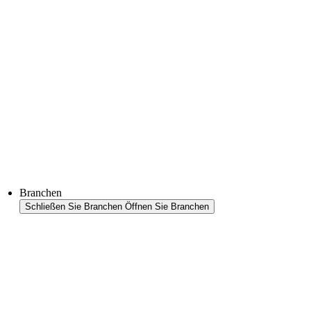
Thermoformtechnologie
FFS Tray
Laminieren
Monitoring & In-Line-Quality-Control
Downloads
Halbleiter
Produktfinder
Branchen
Schließen Sie Branchen
Öffnen Sie Branchen
Branchenübersicht
Bereiche
Lebensmittel
Petfood