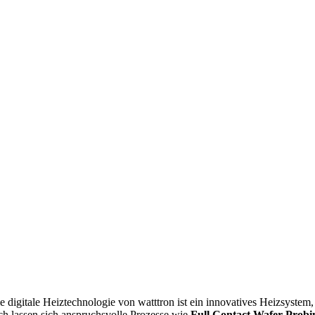
 digitale Heiztechnologie von watttron ist ein innovatives Heizsystem,
ch lassen sich anspruchsvolle Prozesse wie
Full Contact Wafer Prob