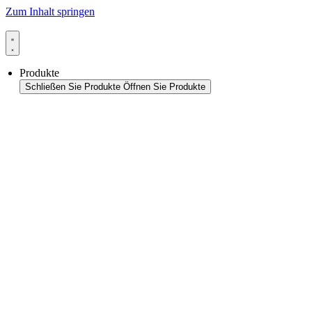
Zum Inhalt springen
Produkte
Schließen Sie Produkte
Öffnen Sie Produkte
Produktübersicht
Packaging
Siegelanwendungen
Siegeltechnologie
Beutel-HFFS
Beutel-VFFS
Becher-FS
Monitoring & In-Line-Quality-Control
Thermoformanwendungen