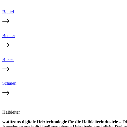
Beutel
Becher
Blister
Schalen
Halbleiter
watttrons digitale Heiztechnologie für die Halbleiterindustrie
– Die
Anordnung aus individuell steuerbaren Heizpixeln ermöglicht. Dadur