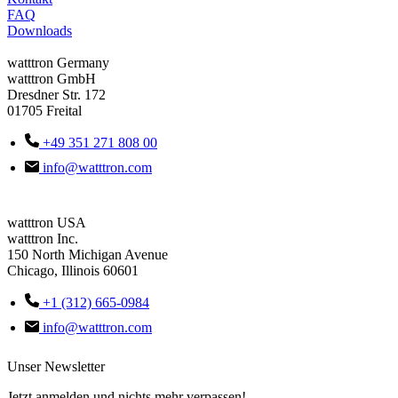
FAQ
Downloads
watttron Germany
watttron GmbH
Dresdner Str. 172
01705 Freital
+49 351 271 808 00
info@watttron.com
watttron USA
watttron Inc.
150 North Michigan Avenue
Chicago, Illinois 60601
+1 (312) 665-0984
info@watttron.com
Unser Newsletter
Jetzt anmelden und nichts mehr verpassen!