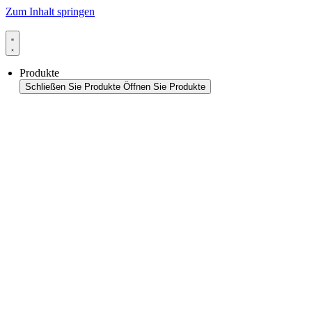
Zum Inhalt springen
Produkte
Schließen Sie Produkte
Öffnen Sie Produkte
Produktübersicht
Packaging
Siegelanwendungen
Siegeltechnologie
Beutel-HFFS
Beutel-VFFS
Becher-FS
Monitoring & In-Line-Quality-Control
Thermoformanwendungen