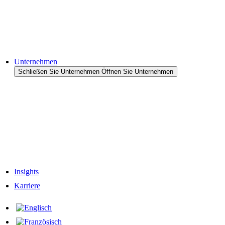
Halbleiter
Cases & Anwendungen
Referenzen
Unternehmen
Schließen Sie Unternehmen
Öffnen Sie Unternehmen
Zum Unternehmen
Unternehmens-Historie
Verantwortung
Unser Team
Netzwerk & Partner
Insights
Karriere