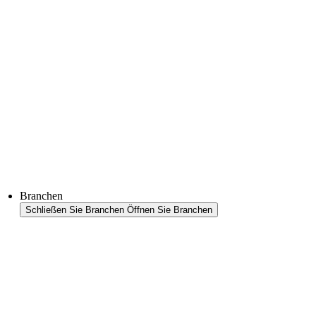
Thermoformtechnologie
FFS Tray
Laminieren
Monitoring & In-Line-Quality-Control
Downloads
Halbleiter
Produktfinder
Branchen
Schließen Sie Branchen
Öffnen Sie Branchen
Branchenübersicht
Bereiche
Lebensmittel
Petfood