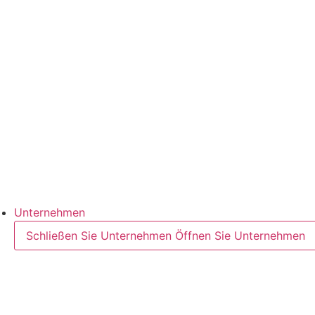
Branchenübersicht
Bereiche
Lebensmittel
Petfood
Halbleiter
Cases & Anwendungen
Referenzen
Unternehmen
Schließen Sie Unternehmen
Öffnen Sie Unternehmen
Zum Unternehmen
Unternehmens-Historie