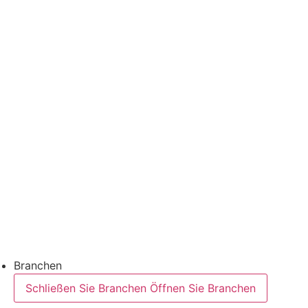
Thermoformanwendungen
Thermoformtechnologie
FFS Tray
Laminieren
Monitoring & In-Line-Quality-Control
Downloads
Halbleiter
Produktfinder
Branchen
Schließen Sie Branchen
Öffnen Sie Branchen