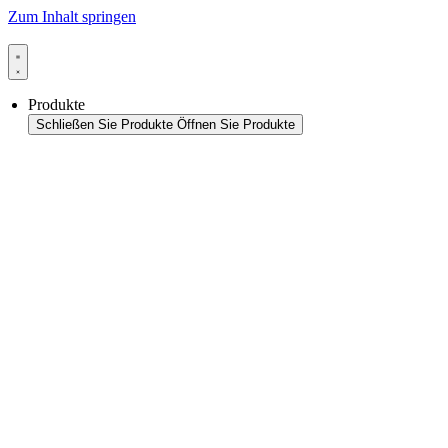
Zum Inhalt springen
Produkte
Schließen Sie Produkte
Öffnen Sie Produkte
Produktübersicht
Packaging
Siegelanwendungen
Siegeltechnologie
Beutel-HFFS
Beutel-VFFS
Becher-FS