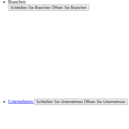
Branchen
Schließen Sie Branchen
Öffnen Sie Branchen
Branchenübersicht
Bereiche
Lebensmittel
Petfood
Halbleiter
Cases & Anwendungen
Referenzen
Unternehmen
Schließen Sie Unternehmen
Öffnen Sie Unternehmen
Zum Unternehmen
Unternehmens-Historie