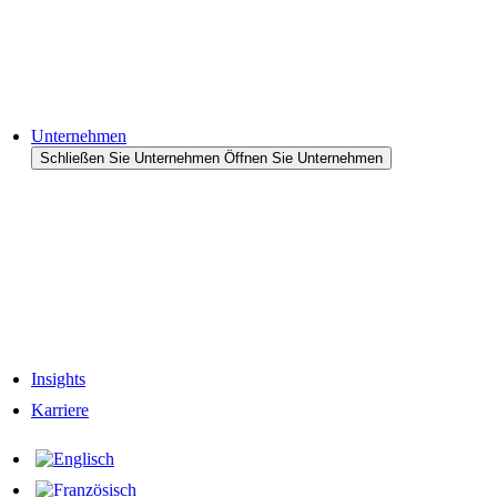
Halbleiter
Cases & Anwendungen
Referenzen
Unternehmen
Schließen Sie Unternehmen
Öffnen Sie Unternehmen
Zum Unternehmen
Unternehmens-Historie
Verantwortung
Unser Team
Netzwerk & Partner
Insights
Karriere