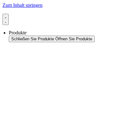
Zum Inhalt springen
Produkte
Schließen Sie Produkte
Öffnen Sie Produkte
Produktübersicht
Packaging
Siegelanwendungen
Siegeltechnologie
Beutel-HFFS
Beutel-VFFS
Becher-FS
Monitoring & In-Line-Quality-Control
Thermoformanwendungen