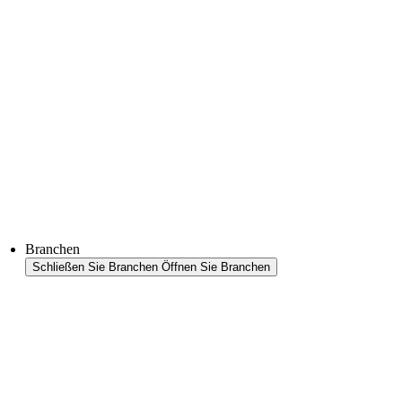
Thermoformtechnologie
FFS Tray
Laminieren
Monitoring & In-Line-Quality-Control
Downloads
Halbleiter
Produktfinder
Branchen
Schließen Sie Branchen
Öffnen Sie Branchen
Branchenübersicht
Bereiche
Lebensmittel
Petfood