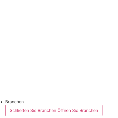
Thermoformanwendungen
Thermoformtechnologie
FFS Tray
Laminieren
Monitoring & In-Line-Quality-Control
Downloads
Halbleiter
Produktfinder
Branchen
Schließen Sie Branchen
Öffnen Sie Branchen