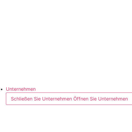
Branchenübersicht
Bereiche
Lebensmittel
Petfood
Halbleiter
Cases & Anwendungen
Referenzen
Unternehmen
Schließen Sie Unternehmen
Öffnen Sie Unternehmen
Zum Unternehmen
Unternehmens-Historie