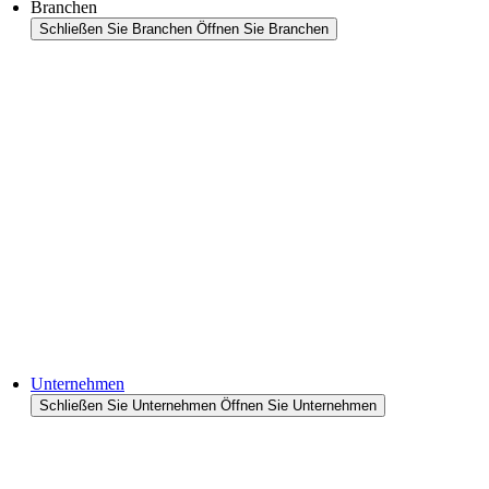
Branchen
Schließen Sie Branchen
Öffnen Sie Branchen
Branchenübersicht
Bereiche
Lebensmittel
Petfood
Halbleiter
Cases & Anwendungen
Referenzen
Unternehmen
Schließen Sie Unternehmen
Öffnen Sie Unternehmen
Zum Unternehmen
Unternehmens-Historie