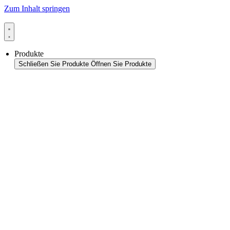
Zum Inhalt springen
Produkte
Schließen Sie Produkte
Öffnen Sie Produkte
Produktübersicht
Packaging
Siegelanwendungen
Siegeltechnologie
Beutel-HFFS
Beutel-VFFS
Becher-FS