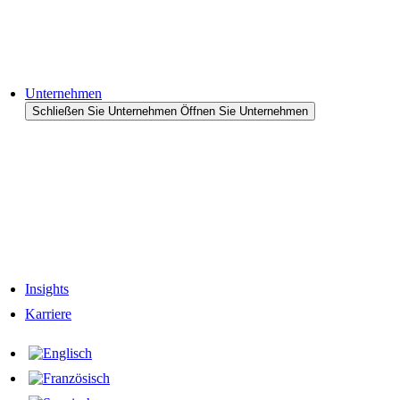
Cases & Anwendungen
Referenzen
Unternehmen
Schließen Sie Unternehmen
Öffnen Sie Unternehmen
Zum Unternehmen
Unternehmens-Historie
Verantwortung
Unser Team
Netzwerk & Partner
Insights
Karriere