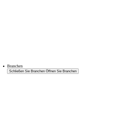
FFS Tray
Laminieren
Monitoring & In-Line-Quality-Control
Downloads
Halbleiter
Produktfinder
Branchen
Schließen Sie Branchen
Öffnen Sie Branchen
Branchenübersicht
Bereiche
Lebensmittel
Petfood
Halbleiter